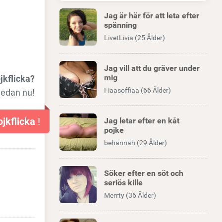
Jag är här för att leta efter
spänning
LivetLivia (25 Ålder)
Jag vill att du gräver under
mig
jkflicka?
Fiaasoffiaa (66 Ålder)
nedan nu!
ojkflicka
!
Jag letar efter en kåt
pojke
behannah (29 Ålder)
Söker efter en söt och
seriös kille
Merrty (36 Ålder)