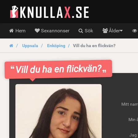
KnullaX.se
Hoofdmenu
Hem
Sexannonser
Sök
Ålder
Uppsala
Enköping
Vill du ha en flickvän?
Vill du ha en flickvän?
Mitt nam
Min å
Jag 