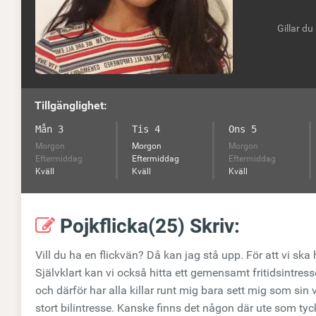
Gillar du
Tillgänglighet:
Mån 3
Tis 4
Ons 5
Morgon
Morgon
Morgon
Eftermiddag
Eftermiddag
Eftermiddag
Kväll
Kväll
Kväll
Pojkflicka(25) Skriv:
Vill du ha en flickvän? Då kan jag stå upp. För att vi sk
Självklart kan vi också hitta ett gemensamt fritidsintress
och därför har alla killar runt mig bara sett mig som sin
stort bilintresse. Kanske finns det någon där ute som tyck