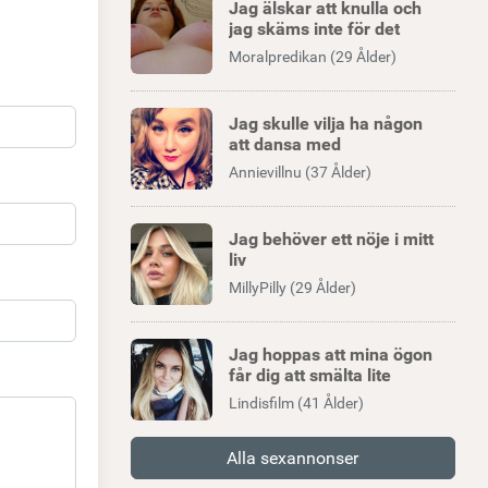
Jag älskar att knulla och
jag skäms inte för det
Moralpredikan (29 Ålder)
Jag skulle vilja ha någon
att dansa med
Annievillnu (37 Ålder)
Jag behöver ett nöje i mitt
liv
MillyPilly (29 Ålder)
Jag hoppas att mina ögon
får dig att smälta lite
Lindisfilm (41 Ålder)
Alla sexannonser