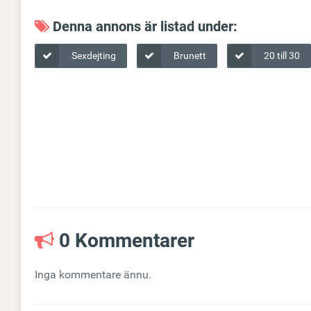
Denna annons är listad under:
Sexdejting
Brunett
20 till 30
0 Kommentarer
Inga kommentare ännu.