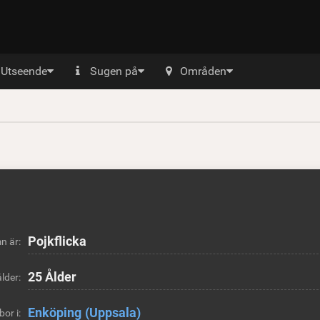
Utseende
Sugen på
Områden
Pojkflicka
n är:
25 Ålder
lder:
Enköping
(Uppsala)
bor i: