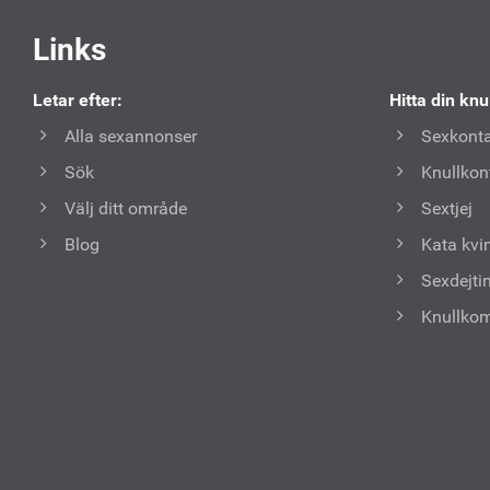
Användbara
Links
länkar
Letar efter:
Hitta din knu
Alla sexannonser
Sexkonta
Sök
Knullkon
Välj ditt område
Sextjej
Blog
Kata kvi
Sexdejti
Knullko