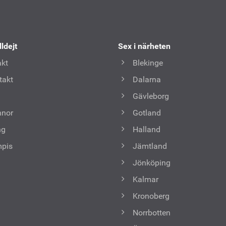
lldejt
Sex i närheten
kt
Blekinge
takt
Dalarna
Gävleborg
nnor
Gotland
ng
Halland
mpis
Jämtland
Jönköping
Kalmar
Kronoberg
Norrbotten