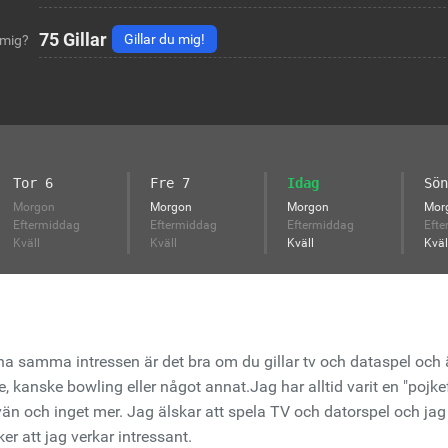
75
Gillar
Gillar du mig!
 mig?
Tor 6
Fre 7
Idag
Sön
Morgon
Morgon
Morgon
Mor
Eftermiddag
Eftermiddag
Eftermiddag
Efte
Kväll
Kväll
Kväll
Kväl
a ha samma intressen är det bra om du gillar tv och dataspel och 
e, kanske bowling eller något annat.Jag har alltid varit en "pojkef
 vän och inget mer. Jag älskar att spela TV och datorspel och jag 
er att jag verkar intressant.