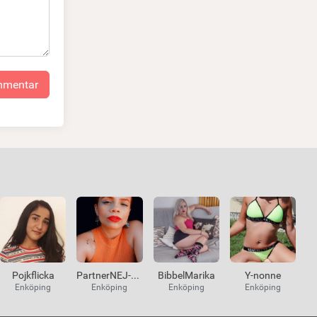
ommentar
Pojkflicka
PartnerNEJ-KKJA
BibbelMarika
Y-nonne
Enköping
Enköping
Enköping
Enköping