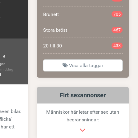
Brunett
705
Stora bröst
467
20 till 30
433
 9
gon
Visa alla taggar
rmiddag
l
Relaterad
Flrt sexannonser
länk
även bilar.
Människor här letar efter sex utan
licka"
begränsningar:
har ett