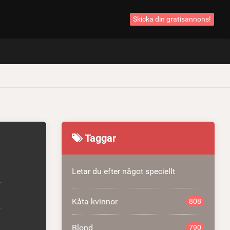
Skicka din gratisannons!
Taggar
Letar du efter något speciellt
Kåta kvinnor
808
Blond
790