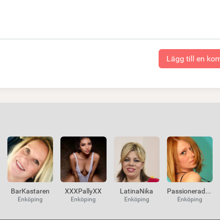
Lägg till en k
BarKastaren
XXXPallyXX
LatinaNika
PassioneradSex
Enköping
Enköping
Enköping
Enköping