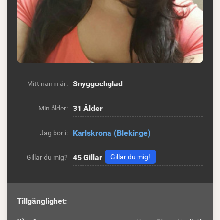
Snyggochglad
Mitt namn är:
31 Ålder
Min ålder:
Karlskrona
(Blekinge)
Jag bor i:
45
Gillar
Gillar du mig!
Gillar du mig?
Tillgänglighet: