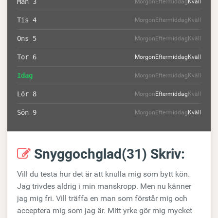
Mån 3
Morgon
Eftermiddag
Kväll
Tis 4
Morgon
Eftermiddag
Kväll
Ons 5
Morgon
Eftermiddag
Kväll
Tor 6
Morgon
Eftermiddag
Kväll
Idag
Morgon
Eftermiddag
Kväll
Lör 8
Morgon
Eftermiddag
Kväll
Sön 9
Morgon
Eftermiddag
Kväll
Snyggochglad(31) Skriv:
Vill du testa hur det är att knulla mig som bytt kön.
Jag trivdes aldrig i min manskropp. Men nu känner
jag mig fri. Vill träffa en man som förstår mig och
acceptera mig som jag är. Mitt yrke gör mig mycket