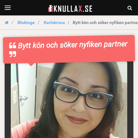
KnullaX.se
Togg
Toggle
navigation
Sear
Blekinge
Karlskrona
Bytt kön och söker nyfiken partne
Bytt kön och söker nyfiken partner