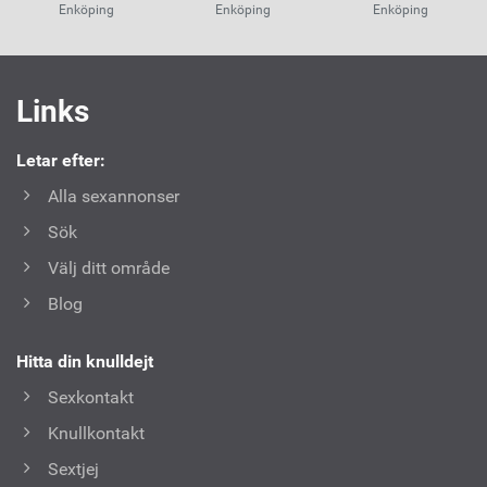
Enköping
Enköping
Enköping
Användbara
Links
länkar
Letar efter:
Alla sexannonser
Sök
Välj ditt område
Blog
Hitta din knulldejt
Sexkontakt
Knullkontakt
Sextjej