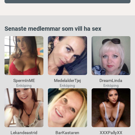
Senaste medlemmar som vill ha sex
SpermInME
MedelalderTjej
DreamLinda
Enköping
Enköping
Enköping
Lekandeastrid
BarKastaren
XXXPallyXX