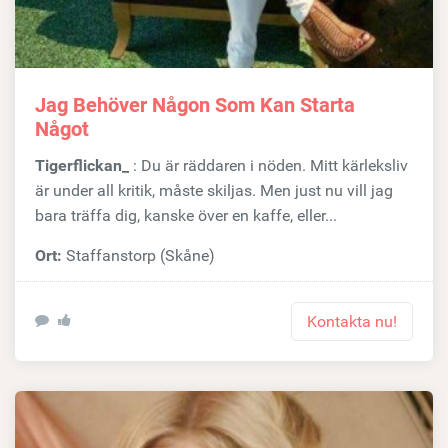
Jag Behöver Någon Som Kan Starta
Något
Tigerflickan_
: Du är räddaren i nöden. Mitt kärleksliv
är under all kritik, måste skiljas. Men just nu vill jag
bara träffa dig, kanske över en kaffe, eller...
Ort:
Staffanstorp (Skåne)
Kontakta nu!