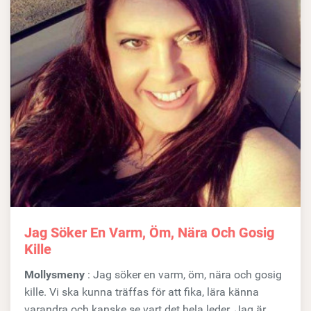
Jag Söker En Varm, Öm, Nära Och Gosig
Kille
Mollysmeny
: Jag söker en varm, öm, nära och gosig
kille. Vi ska kunna träffas för att fika, lära känna
varandra och kanske se vart det hela leder. Jag är...