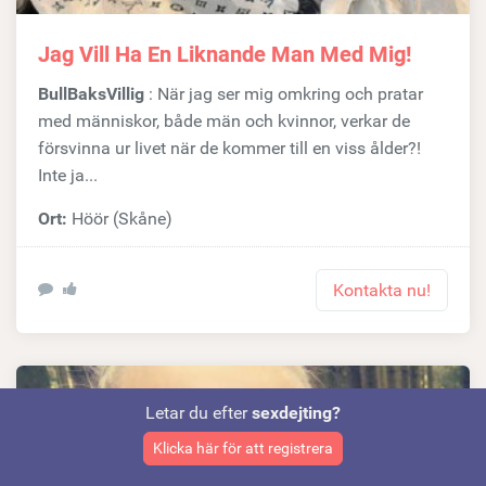
Jag Vill Ha En Liknande Man Med Mig!
BullBaksVillig
: När jag ser mig omkring och pratar
med människor, både män och kvinnor, verkar de
försvinna ur livet när de kommer till en viss ålder?!
Inte ja...
Ort:
Höör (Skåne)
Kontakta nu!
Letar du efter
sexdejting?
Klicka här för att registrera