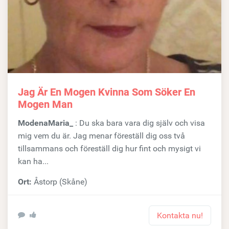
Jag Är En Mogen Kvinna Som Söker En
Mogen Man
ModenaMaria_
: Du ska bara vara dig själv och visa
mig vem du är. Jag menar föreställ dig oss två
tillsammans och föreställ dig hur fint och mysigt vi
kan ha...
Ort:
Åstorp (Skåne)
Kontakta nu!