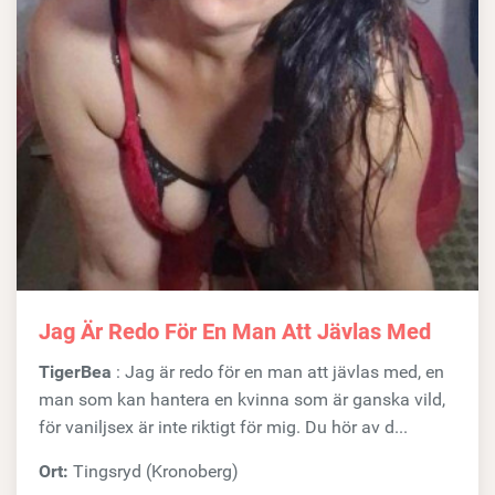
Jag Är Redo För En Man Att Jävlas Med
TigerBea
: Jag är redo för en man att jävlas med, en
man som kan hantera en kvinna som är ganska vild,
för vaniljsex är inte riktigt för mig. Du hör av d...
Ort:
Tingsryd (Kronoberg)