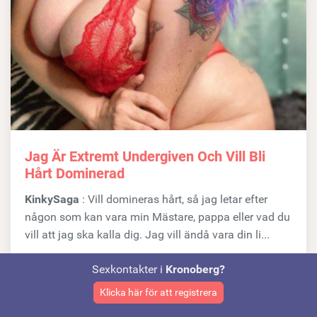
Jag Är Extremt Undergiven Och Vill Bli
Hårt Dominerad
KinkySaga
: Vill domineras hårt, så jag letar efter
någon som kan vara min Mästare, pappa eller vad du
vill att jag ska kalla dig. Jag vill ändå vara din li...
Ort:
Älmhult (Kronoberg)
Sexkontakter i
Kronoberg?
Klicka här för att registrera
Kontakta nu!