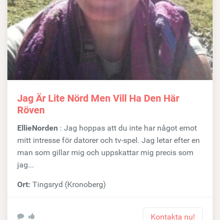
Jag Är Lite Nörd Men Vill Ha Den Här
Röven
EllieNorden
: Jag hoppas att du inte har något emot
mitt intresse för datorer och tv-spel. Jag letar efter en
man som gillar mig och uppskattar mig precis som
jag...
Ort:
Tingsryd (Kronoberg)
Kontakta nu!