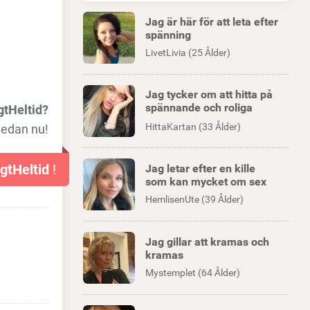
Jag är här för att leta efter
spänning
LivetLivia (25 Ålder)
Jag tycker om att hitta på
spännande och roliga
gtHeltid?
äventyr
HittaKartan (33 Ålder)
nedan nu!
igtHeltid
!
Jag letar efter en kille
som kan mycket om sex
HemlisenUte (39 Ålder)
Jag gillar att kramas och
kramas
Mystemplet (64 Ålder)