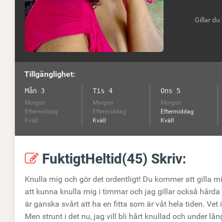
Gillar du
Tillgänglighet:
Mån 3
Tis 4
Ons 5
Morgon
Morgon
Morgon
Eftermiddag
Eftermiddag
Eftermiddag
Kväll
Kväll
Kväll
FuktigtHeltid(45) Skriv:
Knulla mig och gör det ordentligt! Du kommer att gilla min
att kunna knulla mig i timmar och jag gillar också hårda
är ganska svårt att ha en fitta som är våt hela tiden. Vet i
Men strunt i det nu, jag vill bli hårt knullad och under lån