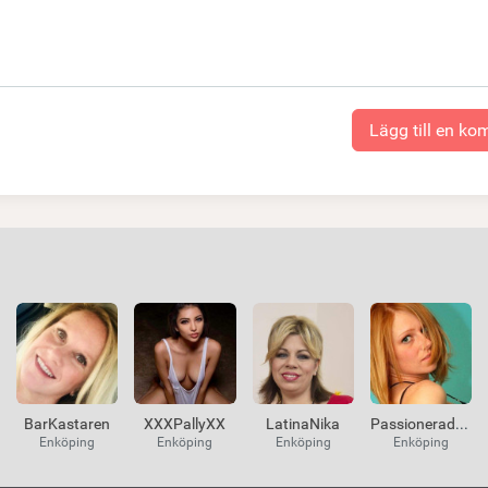
Lägg till en k
BarKastaren
XXXPallyXX
LatinaNika
PassioneradSex
Enköping
Enköping
Enköping
Enköping