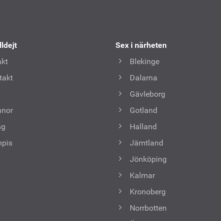
lldejt
Sex i närheten
kt
Blekinge
takt
Dalarna
Gävleborg
nnor
Gotland
ng
Halland
mpis
Jämtland
Jönköping
Kalmar
Kronoberg
Norrbotten