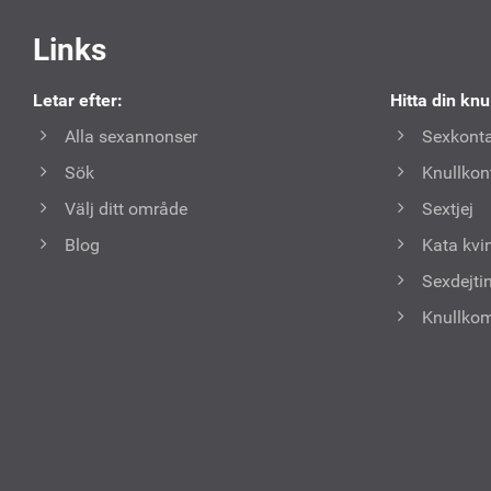
Användbara
Links
länkar
Letar efter:
Hitta din knu
Alla sexannonser
Sexkonta
Sök
Knullkon
Välj ditt område
Sextjej
Blog
Kata kvi
Sexdejti
Knullko