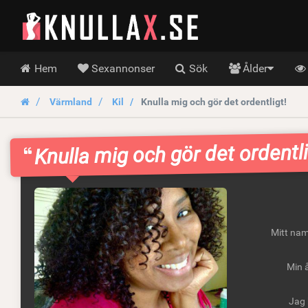
KnullaX.se
Hoofdmenu
Hem
Sexannonser
Sök
Ålder
Värmland
Kil
Knulla mig och gör det ordentligt!
Knulla mig och gör det ordentli
Mitt nam
Min å
Jag 