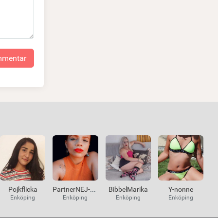
ommentar
Pojkflicka
PartnerNEJ-KKJA
BibbelMarika
Y-nonne
Enköping
Enköping
Enköping
Enköping