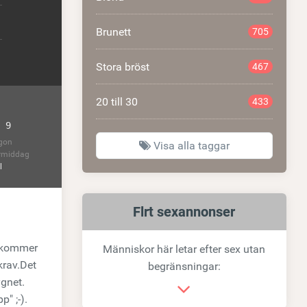
Brunett
705
Stora bröst
467
20 till 30
433
 9
gon
Visa alla taggar
rmiddag
l
Relaterad
Flrt sexannonser
länk
Du kommer
Människor här letar efter sex utan
krav.Det
begränsningar:
ygnet.
p" ;-).