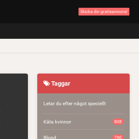
Skicka din gratisannons!
Taggar
Letar du efter något speciellt
Kåta kvinnor
808
Blond
790