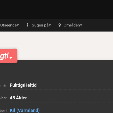
Utseende
Sugen på
Områden
gt!
FuktigtHeltid
n är:
45 Ålder
lder:
Kil
(Värmland)
bor i: