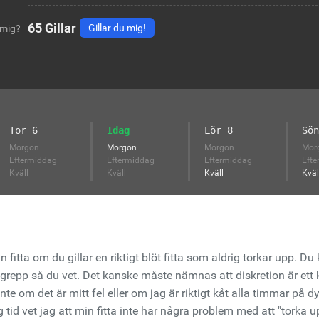
65
Gillar
Gillar du mig!
 mig?
Tor 6
Idag
Lör 8
Sön
Morgon
Morgon
Morgon
Mor
Eftermiddag
Eftermiddag
Eftermiddag
Efte
Kväll
Kväll
Kväll
Kväl
 fitta om du gillar en riktigt blöt fitta som aldrig torkar upp. 
 grepp så du vet. Det kanske måste nämnas att diskretion är ett 
nte om det är mitt fel eller om jag är riktigt kåt alla timmar på d
g tid vet jag att min fitta inte har några problem med att "torka up