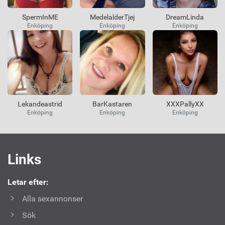
SpermInME
MedelalderTjej
DreamLinda
Enköping
Enköping
Enköping
Lekandeastrid
BarKastaren
XXXPallyXX
Enköping
Enköping
Enköping
Användbara
Links
länkar
Letar efter:
Alla sexannonser
Sök