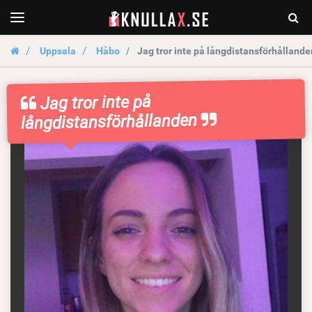
KnullaX.se
Togg
Toggle
navigation
Sear
Uppsala
Håbo
Jag tror inte på långdistansförhållande
Jag tror inte på
långdistansförhållanden