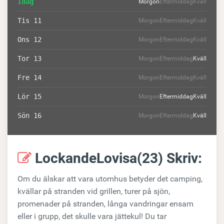
Idag
Morgon
Eftermiddag
Kväll
Tis 11
Morgon
Eftermiddag
Kväll
Ons 12
Morgon
Eftermiddag
Kväll
Tor 13
Morgon
Eftermiddag
Kväll
Fre 14
Morgon
Eftermiddag
Kväll
Lör 15
Morgon
Eftermiddag
Kväll
Sön 16
Morgon
Eftermiddag
Kväll
LockandeLovisa(23) Skriv:
Om du älskar att vara utomhus betyder det camping,
kvällar på stranden vid grillen, turer på sjön,
promenader på stranden, långa vandringar ensam
eller i grupp, det skulle vara jättekul! Du tar