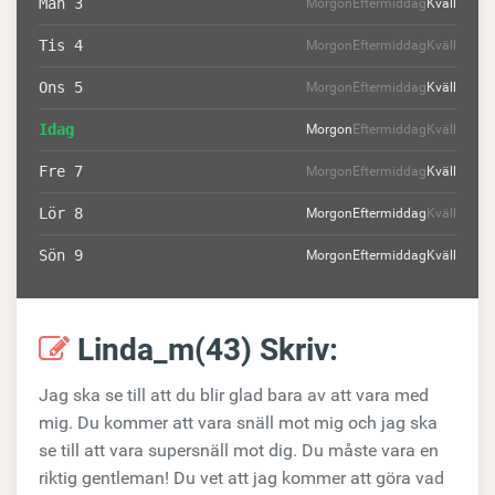
Mån 3
Morgon
Eftermiddag
Kväll
Tis 4
Morgon
Eftermiddag
Kväll
Ons 5
Morgon
Eftermiddag
Kväll
Idag
Morgon
Eftermiddag
Kväll
Fre 7
Morgon
Eftermiddag
Kväll
Lör 8
Morgon
Eftermiddag
Kväll
Sön 9
Morgon
Eftermiddag
Kväll
Linda_m(43) Skriv:
Jag ska se till att du blir glad bara av att vara med
mig. Du kommer att vara snäll mot mig och jag ska
se till att vara supersnäll mot dig. Du måste vara en
riktig gentleman! Du vet att jag kommer att göra vad