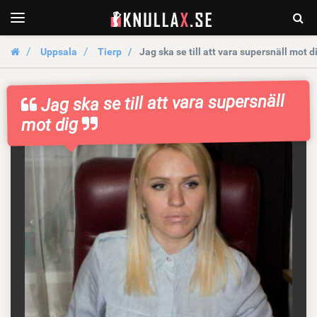
KnullaX.se
Togg
Toggle
navigation
Sear
Uppsala
Tierp
Jag ska se till att vara supersnäll mot d
Jag ska se till att vara supersnäll
mot dig