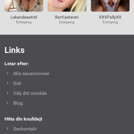
Lekandeastrid
BarKastaren
XXXPallyXX
Enköping
Enköping
Enköping
Användbara
Links
länkar
Letar efter:
Alla sexannonser
Sök
Välj ditt område
Blog
Hitta din knulldejt
Sexkontakt