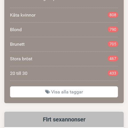
Kåta kvinnor
808
Blond
790
Brunett
705
Stora bröst
467
20 till 30
433
Visa alla taggar
Relaterad
Flrt sexannonser