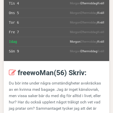
Tis 4
Morgon
Eftermiddag
Kväll
Ons 5
Morgon
Eftermiddag
Kväll
Tor 6
Morgon
Eftermiddag
Kväll
Fre 7
Morgon
Eftermiddag
Kväll
Idag
Morgon
Eftermiddag
Kväll
Sön 9
Morgon
Eftermiddag
Kväll
freewoMan(56) Skriv:
Du bör inte under några omständigheter avskräckas
av en kvinna med bagage. Jag är inget känslovrak,
men vissa saker bär du med dig för alltid i livet, eller
hur? Har du också upplevt något tråkigt och vet vad
jag pratar om? Sammantaget tycker jag att det är