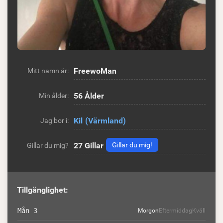
FreewoMan
Mitt namn är:
56 Ålder
Min ålder:
Kil
(Värmland)
Jag bor i:
27
Gillar
Gillar du mig!
Gillar du mig?
Tillgänglighet:
Mån 3
Morgon
Eftermiddag
Kväll