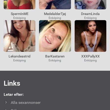
SpermInME
MedelalderTjej
DreamLinda
Enköping
Enköping
Enköping
Lekandeastrid
BarKastaren
XXXPallyXX
Enköping
Enköping
Enköping
Användbara
Links
länkar
Letar efter:
Alla sexannonser