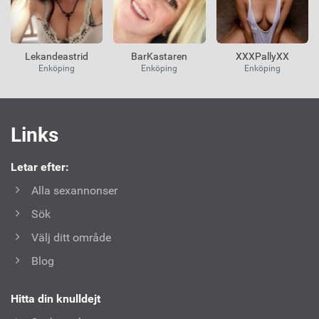
Lekandeastrid
BarKastaren
XXXPallyXX
Enköping
Enköping
Enköping
Användbara
Links
länkar
Letar efter:
Alla sexannonser
Sök
Välj ditt område
Blog
Hitta din knulldejt