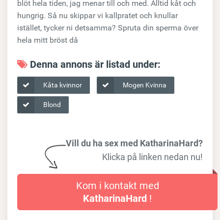
blöt hela tiden, jag menar till och med. Alltid kåt och
hungrig. Så nu skippar vi kallpratet och knullar
istället, tycker ni detsamma? Spruta din sperma över
hela mitt bröst då
Denna annons är listad under:
Kåta kvinnor
Mogen Kvinna
Blond
Vill du ha sex med KatharinaHard?
Klicka på linken nedan nu!
Kom i kontakt med
KatharinaHard
!