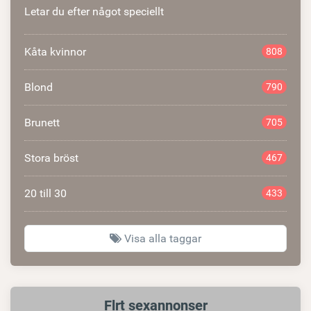
Letar du efter något speciellt
Kåta kvinnor
808
Blond
790
Brunett
705
Stora bröst
467
20 till 30
433
Visa alla taggar
Relaterad
Flrt sexannonser