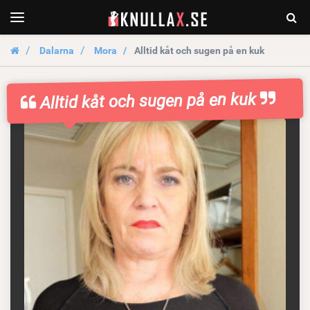
KnullaX.se
Togg
Toggle
navigation
Sear
Dalarna
Mora
Alltid kåt och sugen på en kuk
Alltid kåt och sugen på en kuk