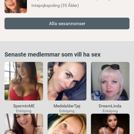
Intepojkspoling (35 Ålder)
Alla sexannonser
Senaste medlemmar som vill ha sex
SpermInME
MedelalderTjej
DreamLinda
Enköping
Enköping
Enköping