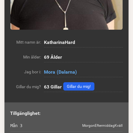
KatharinaHard
Mitt namn är:
69 Ålder
Min ålder:
Mora
(Dalarna)
Jag bor i:
63
Gillar
Gillar du mig!
Gillar du mig?
Tillgänglighet:
Mån 3
Morgon
Eftermiddag
Kväll