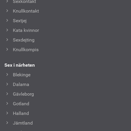
Sexkontakt
Knullkontakt
Sextjej
Kata kvinnor
Sexdejting
Knullkompis
Sex i närheten
Blekinge
Dalarna
Gävleborg
Gotland
Halland
Jämtland