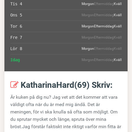
Tis 4
Morgon
Eftermiddag
Kväll
Ons 5
Morgon
Eftermiddag
Kväll
Tor 6
Morgon
Eftermiddag
Kväll
Fre 7
Morgon
Eftermiddag
Kväll
Lör 8
Morgon
Eftermiddag
Kväll
Idag
Morgon
Eftermiddag
Kväll
KatharinaHard(69) Skriv:
Är kuken på dig nu? Jag vet att det kommer att vara
väldigt ofta när du är med mig ändå. Det är
meningen, för vi ska knulla så ofta som möjligt. Om
du sprutar mycket och länge, spruta över mina
bröst.Jag förstår faktiskt inte riktigt varför min fitta är