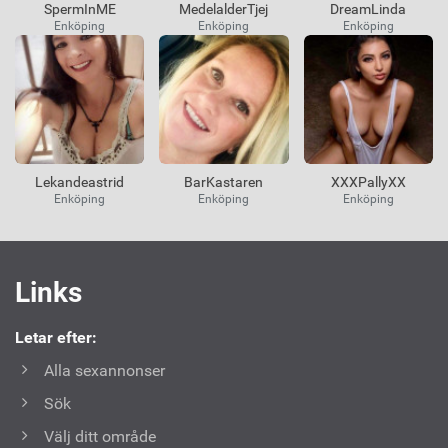
SpermInME
MedelalderTjej
DreamLinda
Enköping
Enköping
Enköping
Lekandeastrid
BarKastaren
XXXPallyXX
Enköping
Enköping
Enköping
Användbara
Links
länkar
Letar efter:
Alla sexannonser
Sök
Välj ditt område