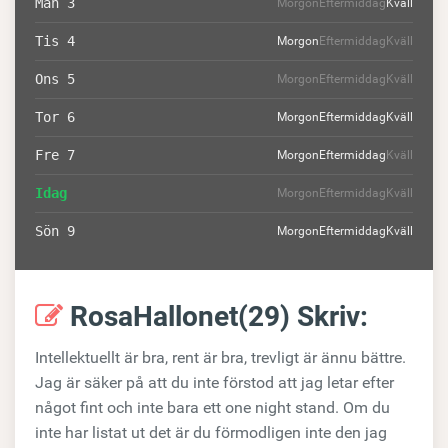
Mån 3
Morgon
Eftermiddag
Kväll
Tis 4
Morgon
Eftermiddag
Kväll
Ons 5
Morgon
Eftermiddag
Kväll
Tor 6
Morgon
Eftermiddag
Kväll
Fre 7
Morgon
Eftermiddag
Kväll
Idag
Morgon
Eftermiddag
Kväll
Sön 9
Morgon
Eftermiddag
Kväll
RosaHallonet(29) Skriv:
Intellektuellt är bra, rent är bra, trevligt är ännu bättre.
Jag är säker på att du inte förstod att jag letar efter
något fint och inte bara ett one night stand. Om du
inte har listat ut det är du förmodligen inte den jag