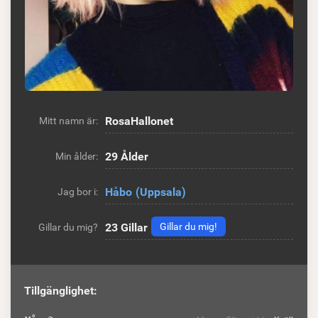
RosaHallonet
Mitt namn är:
29 Ålder
Min ålder:
Håbo
(Uppsala)
Jag bor i:
23
Gillar
Gillar du mig!
Gillar du mig?
Tillgänglighet: