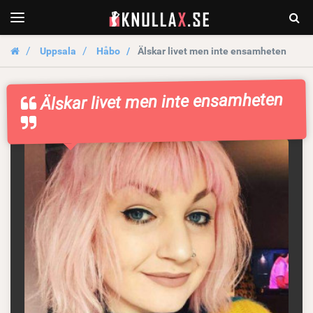
KnullaX.se
Togg
Toggle
navigation
Sear
Uppsala
Håbo
Älskar livet men inte ensamheten
Älskar livet men inte ensamheten