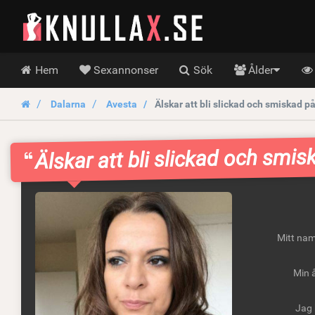
KnullaX.se
Hoofdmenu
Hem
Sexannonser
Sök
Ålder
Dalarna
Avesta
Älskar att bli slickad och smiskad 
Älskar att bli slickad och smi
Mitt nam
Min å
Jag 