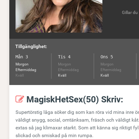
Gillar du
Tillgänglighet:
Mån 3
Tis 4
Ons 5
Morgon
Morgon
Morgon
Eftermiddag
Eftermiddag
Eftermiddag
Kväll
Kväll
Kväll
MagiskHetSex(50) Skriv:
Supertörstig låga söker dig som kan röra vid mina inre 
väldigt snygg, social, omtänksam, fräsch och väldigt kåt.
extas så jag klimaxar starkt. Som att känna sig riktigt fy
slickad och smiskad på min rumpa.