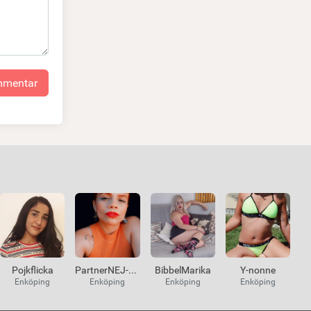
ommentar
Pojkflicka
PartnerNEJ-KKJA
BibbelMarika
Y-nonne
Enköping
Enköping
Enköping
Enköping