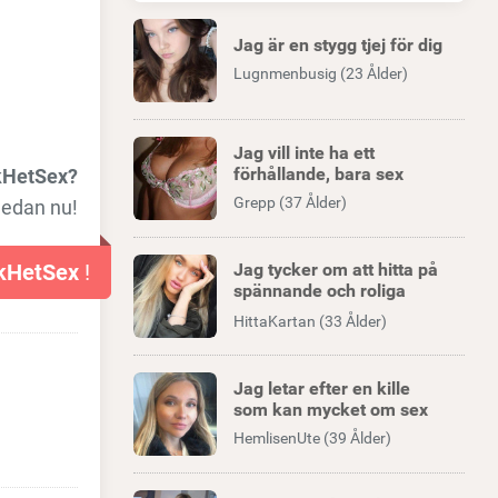
Jag är en stygg tjej för dig
Lugnmenbusig (23 Ålder)
Jag vill inte ha ett
förhållande, bara sex
kHetSex?
Grepp (37 Ålder)
nedan nu!
kHetSex
!
Jag tycker om att hitta på
spännande och roliga
äventyr
HittaKartan (33 Ålder)
Jag letar efter en kille
som kan mycket om sex
HemlisenUte (39 Ålder)