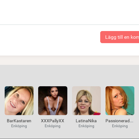
Lägg till en k
BarKastaren
XXXPallyXX
LatinaNika
PassioneradSex
Enköping
Enköping
Enköping
Enköping