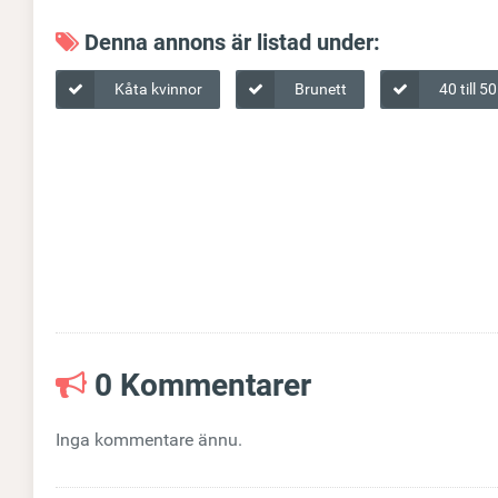
Denna annons är listad under:
Kåta kvinnor
Brunett
40 till 50
0 Kommentarer
Inga kommentare ännu.