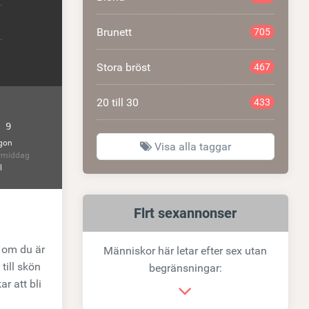
Brunett
705
Stora bröst
467
20 till 30
433
 9
gon
Visa alla taggar
rmiddag
l
Relaterad
Flrt sexannonser
länk
r om du är
Människor här letar efter sex utan
till skön
begränsningar:
r att bli