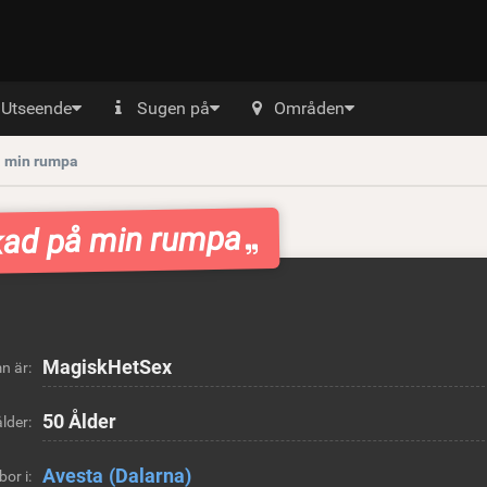
Utseende
Sugen på
Områden
på min rumpa
skad på min rumpa
MagiskHetSex
n är:
50 Ålder
lder:
Avesta
(Dalarna)
bor i: