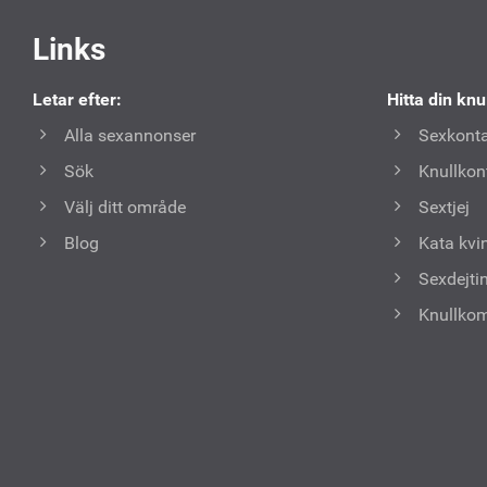
Användbara
Links
länkar
Letar efter:
Hitta din knu
Alla sexannonser
Sexkonta
Sök
Knullkon
Välj ditt område
Sextjej
Blog
Kata kvi
Sexdejti
Knullko