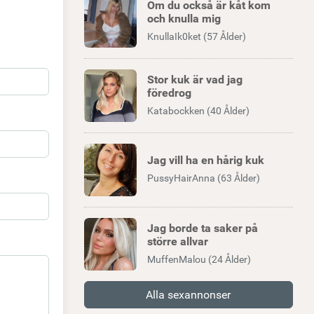
Om du också är kåt kom
och knulla mig
KnullaIk0ket (57 Ålder)
Stor kuk är vad jag
föredrog
Katabockken (40 Ålder)
Jag vill ha en hårig kuk
PussyHairAnna (63 Ålder)
Jag borde ta saker på
större allvar
MuffenMalou (24 Ålder)
Alla sexannonser