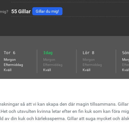
55
Gillar
Gillar du mig!
 mig?
Tor 6
Idag
Lör 8
Sön
Morgon
Morgon
Morgon
Mor
Eftermiddag
Eftermiddag
Eftermiddag
Efte
Kväll
Kväll
Kväll
Kväl
önskningar så att vi kan skapa den där magin tillsammans. Gilla
Het och utsvulten kvinna letar efter en fin kuk som kan föra mig 
lld av din kuk och kärlekssperma. Gillar att suga mycket och älska