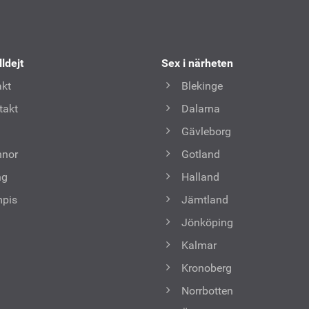
lldejt
Sex i närheten
kt
Blekinge
takt
Dalarna
Gävleborg
nnor
Gotland
ng
Halland
mpis
Jämtland
Jönköping
Kalmar
Kronoberg
Norrbotten