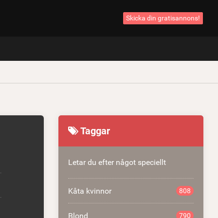
Skicka din gratisannons!
Taggar
Letar du efter något speciellt
Kåta kvinnor
808
Blond
790